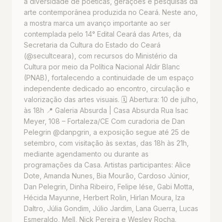
a diversidade de poéticas, gerações e pesquisas da
arte contemporânea produzida no Ceará. Neste ano,
a mostra marca um avanço importante ao ser
contemplada pelo 14° Edital Ceará das Artes, da
Secretaria da Cultura do Estado do Ceará
(@secultceara), com recursos do Ministério da
Cultura por meio da Política Nacional Aldir Blanc
(PNAB), fortalecendo a continuidade de um espaço
independente dedicado ao encontro, circulação e
valorização das artes visuais. 🗓️ Abertura: 10 de julho,
às 18h 📍 Galeria Absurda | Casa Absurda Rua Isac
Meyer, 108 – Fortaleza/CE Com curadoria de Dan
Pelegrin @danpgrin, a exposição segue até 25 de
setembro, com visitação às sextas, das 18h às 21h,
mediante agendamento ou durante as
programações da Casa. Artistas participantes: Alice
Dote, Amanda Nunes, Bia Mourão, Cardoso Júnior,
Dan Pelegrin, Dinha Ribeiro, Felipe Iése, Gabi Motta,
Hécida Mayunne, Herbert Rolin, Hirlan Moura, Iza
Daltro, Júlia Gondim, Júlio Jardim, Lana Guerra, Lucas
Esmeraldo, Mell, Nick Pereira e Wesley Rocha.